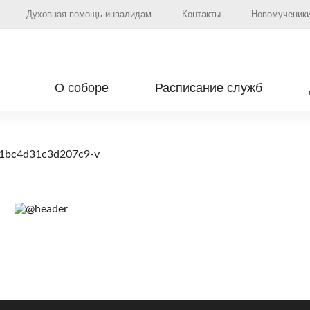
Духовная помощь инвалидам
Контакты
Новомученики
О соборе
Расписание служб
61bc4d31c3d207c9-v