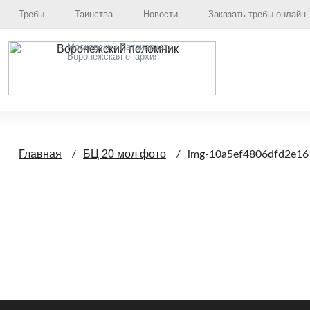
Требы
Таинства
Новости
Заказать требы онлайн
Московский Патриархат,
Воронежская епархия
Главная
БЦ 20 мол фото
img-10a5ef4806dfd2e1