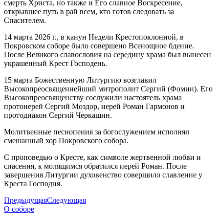
смерть Христа, но также и Его славное Воскресение,
открывшее путь в рай всем, кто готов следовать за
Спасителем.
14 марта 2026 г., в канун Недели Крестопоклонной, в
Покровском соборе было совершено Всенощное бдение.
После Великого славословия на середину храма был вынесен
украшенный Крест Господень.
15 марта Божественную Литургию возглавил
Высокопреосвященнейший митрополит Сергий (Фомин). Его
Высокопреосвященству сослужили настоятель храма
протоиерей Сергий Моздор, иерей Роман Гармонов и
протодиакон Сергий Черкашин.
Молитвенные песнопения за богослужением исполнял
смешанный хор Покровского собора.
С проповедью о Кресте, как символе жертвенной любви и
спасения, к молящимся обратился иерей Роман. После
завершения Литургии духовенство совершило славление у
Креста Господня.
Предыдущая
Следующая
О соборе