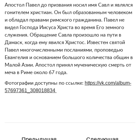
Апостол Павел до призвания носил имя Савл и являлся
гонителем христиан. Он был образованным человеком
и обладал правами римского гражданина. Павел не
видел Господа Иисуса Христа во время Его земного
служения. Обращение Савла произошло на пути в
Дамаск, когда ему явился Христос. Известен святой
Павел многочисленными посланиями, проповедью
Евангелия и основанием большого количества общин в
Малой Азии. Апостол принял мученическую смерть от
меча в Риме около 67 года.
Фотографии доступны по ссылке:
https://vk.com/album-
57697361_308018834
Предыдущая
Следующая