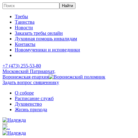
Требы
Таинства
Новости
Заказать требы онлайн
Духовная помощь инвалидам
Контакты
Новомученики и исповедники
+7 (473)
255-53-80
Московский Патриархат,
Воронежская епархия
Задать вопрос священнику
О соборе
Расписание служб
Духовенство
Жизнь прихода