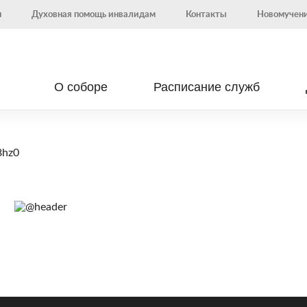
н
Духовная помощь инвалидам
Контакты
Новомучени
О соборе
Расписание служб
8hz0