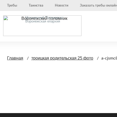
Требы
Таинства
Новости
Заказать требы онлай
Московский Патриархат,
Воронежская епархия
Главная
троицкая родительская 25 фото
a-cjsmc