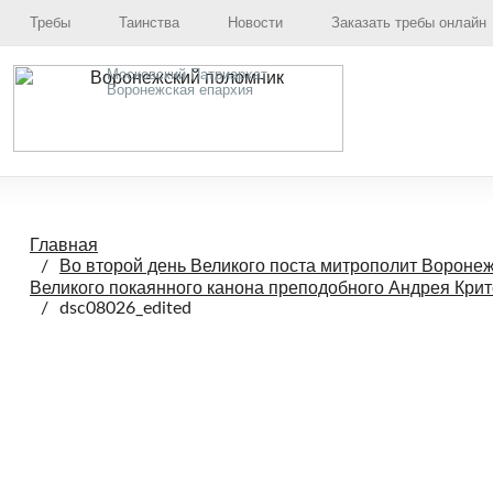
Требы
Таинства
Новости
Заказать требы онлайн
Московский Патриархат,
Воронежская епархия
Главная
Во второй день Великого поста митрополит Вороне
Великого покаянного канона преподобного Андрея Крит
dsc08026_edited