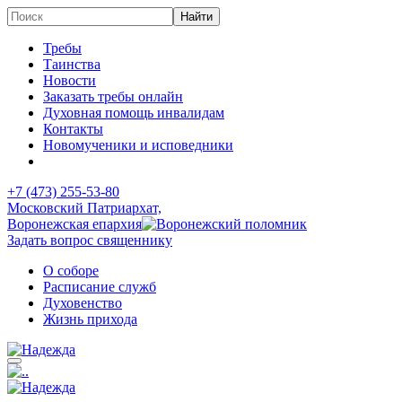
Требы
Таинства
Новости
Заказать требы онлайн
Духовная помощь инвалидам
Контакты
Новомученики и исповедники
+7 (473)
255-53-80
Московский Патриархат,
Воронежская епархия
Задать вопрос священнику
О соборе
Расписание служб
Духовенство
Жизнь прихода