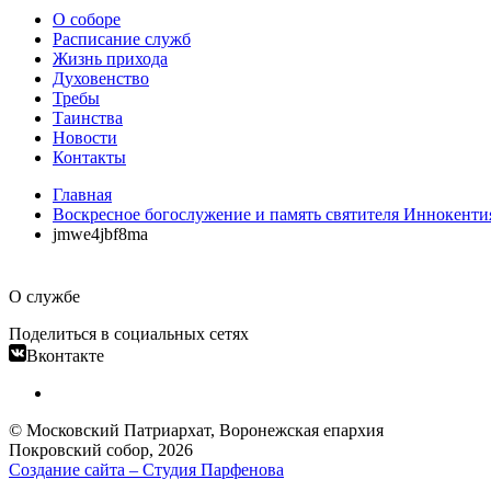
О соборе
Расписание служб
Жизнь прихода
Духовенство
Требы
Таинства
Новости
Контакты
Главная
Воскресное богослужение и память святителя Иннокентия
jmwe4jbf8ma
О службе
Поделиться в социальных сетях
Вконтакте
© Московский Патриархат, Воронежcкая епархия
Покровский собор, 2026
Создание сайта – Cтудия Парфенова