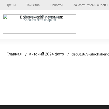
Требы
Таинства
Новости
Заказать требы онлайн
Московский Патриархат,
Воронежская епархия
Главная
антоний 2024 фото
dsc01863-uluchshen