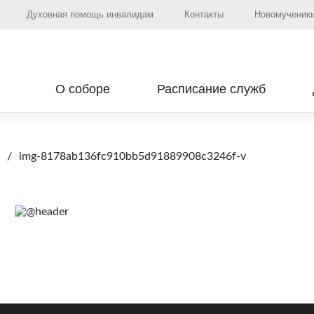
Духовная помощь инвалидам
Контакты
Новомученики
О соборе
Расписание служб
img-8178ab136fc910bb5d91889908c3246f-v