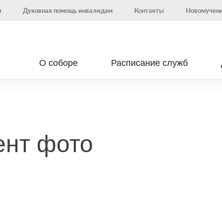
н
Духовная помощь инвалидам
Контакты
Новомучени
О соборе
Расписание служб
ент фото