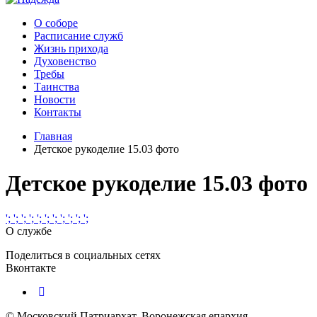
О соборе
Расписание служб
Жизнь прихода
Духовенство
Требы
Таинства
Новости
Контакты
Главная
Детское рукоделие 15.03 фото
Детское рукоделие 15.03 фото
';
';
';
';
';
';
';
';
';
';
';
О службе
Поделиться в социальных сетях
Вконтакте
© Московский Патриархат, Воронежcкая епархия