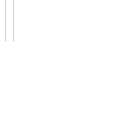
';
';