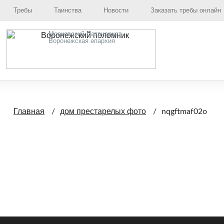
Требы
Таинства
Новости
Заказать требы онлайн
Московский Патриархат,
Воронежская епархия
Главная
дом престарелых фото
nqgftmaf02o