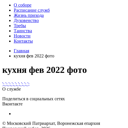
О соборе
Расписание служб
Жизнь прихода
Духовенство
Требы
Таинства
Новости
Контакты
Главная
кухня фев 2022 фото
кухня фев 2022 фото
';
';
';
';
';
';
';
';
';
О службе
Поделиться в социальных сетях
Вконтакте
© Московский Патриархат, Воронежcкая епархия