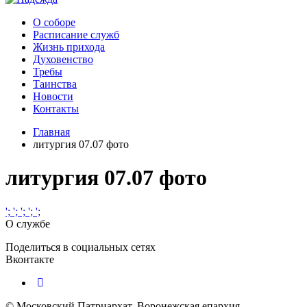
О соборе
Расписание служб
Жизнь прихода
Духовенство
Требы
Таинства
Новости
Контакты
Главная
литургия 07.07 фото
литургия 07.07 фото
';
';
';
';
';
О службе
Поделиться в социальных сетях
Вконтакте
© Московский Патриархат, Воронежcкая епархия