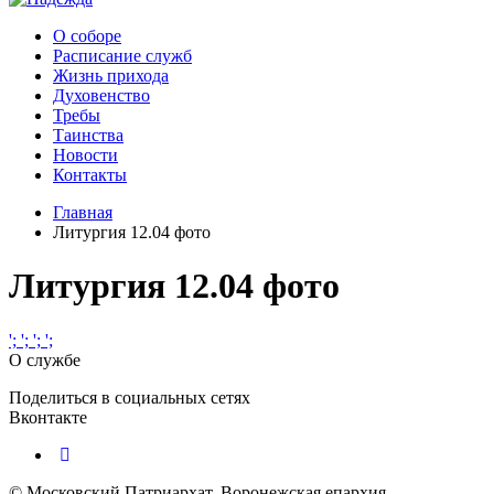
О соборе
Расписание служб
Жизнь прихода
Духовенство
Требы
Таинства
Новости
Контакты
Главная
Литургия 12.04 фото
Литургия 12.04 фото
';
';
';
';
О службе
Поделиться в социальных сетях
Вконтакте
© Московский Патриархат, Воронежcкая епархия