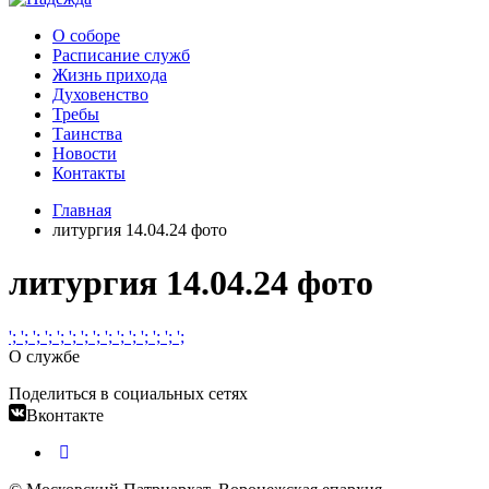
О соборе
Расписание служб
Жизнь прихода
Духовенство
Требы
Таинства
Новости
Контакты
Главная
литургия 14.04.24 фото
литургия 14.04.24 фото
';
';
';
';
';
';
';
';
';
';
';
';
';
';
';
О службе
Поделиться в социальных сетях
Вконтакте