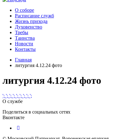
О соборе
Расписание служб
Жизнь прихода
Духовенство
Требы
Таинства
Новости
Контакты
Главная
литургия 4.12.24 фото
литургия 4.12.24 фото
';
';
';
';
';
';
';
';
';
О службе
Поделиться в социальных сетях
Вконтакте
© Московский Патриархат, Воронежcкая епархия