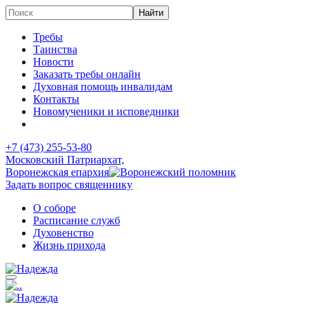
Требы
Таинства
Новости
Заказать требы онлайн
Духовная помощь инвалидам
Контакты
Новомученики и исповедники
+7 (473)
255-53-80
Московский Патриархат,
Воронежская епархия
Задать вопрос священнику
О соборе
Расписание служб
Духовенство
Жизнь прихода