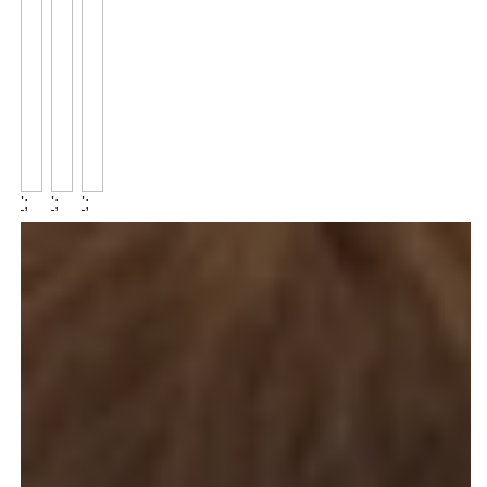
';
';
';