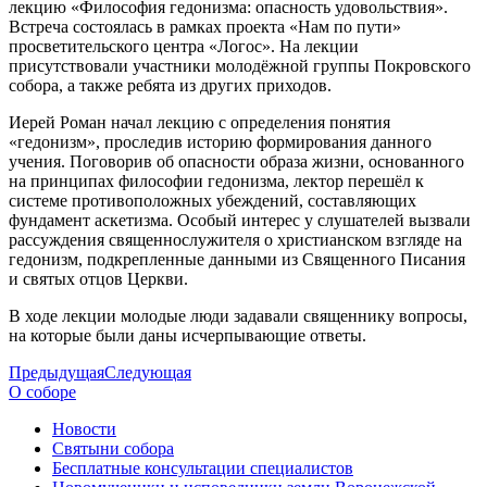
лекцию «Философия гедонизма: опасность удовольствия».
Встреча состоялась в рамках проекта «Нам по пути»
просветительского центра «Логос». На лекции
присутствовали участники молодёжной группы Покровского
собора, а также ребята из других приходов.
Иерей Роман начал лекцию с определения понятия
«гедонизм», проследив историю формирования данного
учения. Поговорив об опасности образа жизни, основанного
на принципах философии гедонизма, лектор перешёл к
системе противоположных убеждений, составляющих
фундамент аскетизма. Особый интерес у слушателей вызвали
рассуждения священнослужителя о христианском взгляде на
гедонизм, подкрепленные данными из Священного Писания
и святых отцов Церкви.
В ходе лекции молодые люди задавали священнику вопросы,
на которые были даны исчерпывающие ответы.
Предыдущая
Следующая
О соборе
Новости
Святыни собора
Бесплатные консультации специалистов