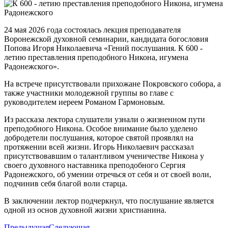
24 мая 2026 года состоялась лекция преподавателя
Воронежской духовной семинарии, кандидата богословия
Попова Игоря Николаевича «Гений послушания. К 600 -
летию преставления преподобного Никона, игумена
Радонежского».
На встрече присутствовали прихожане Покровского собора, а
также участники молодежной группы во главе с
руководителем иереем Романом Гармоновым.
Из рассказа лектора слушатели узнали о жизненном пути
преподобного Никона. Особое внимание было уделено
добродетели послушания, которое святой проявлял на
протяжении всей жизни. Игорь Николаевич рассказал
присутствовавшим о талантливом ученичестве Никона у
своего духовного наставника преподобного Сергия
Радонежского, об умении отречься от себя и от своей воли,
подчинив себя благой воли старца.
В заключении лектор подчеркнул, что послушание является
одной из основ духовной жизни христианина.
Предыдущая
Следующая