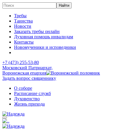
Требы
Таинства
Новости
Заказать требы онлайн
Духовная помощь инвалидам
Контакты
Новомученики и исповедники
+7 (473)
255-53-80
Московский Патриархат,
Воронежская епархия
Задать вопрос священнику
О соборе
Расписание служб
Духовенство
Жизнь прихода