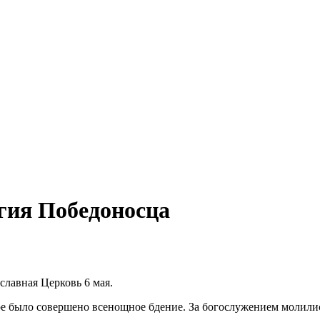
гия Победоносца
лавная Церковь 6 мая.
боре было совершено всенощное бдение. За богослужением молил