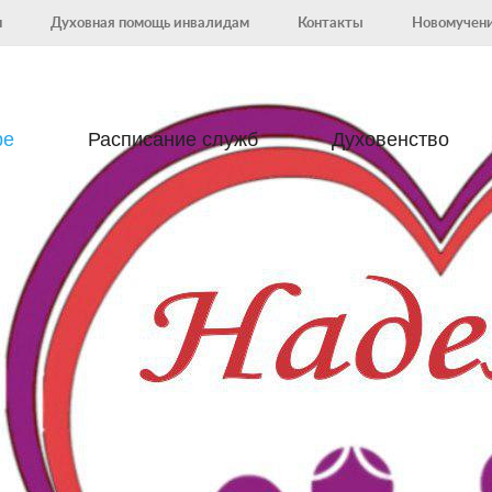
н
Духовная помощь инвалидам
Контакты
Новомучени
ре
Расписание служб
Духовенство