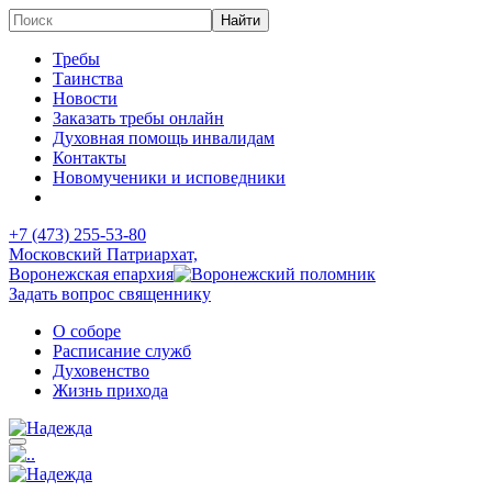
Требы
Таинства
Новости
Заказать требы онлайн
Духовная помощь инвалидам
Контакты
Новомученики и исповедники
+7 (473)
255-53-80
Московский Патриархат,
Воронежская епархия
Задать вопрос священнику
О соборе
Расписание служб
Духовенство
Жизнь прихода