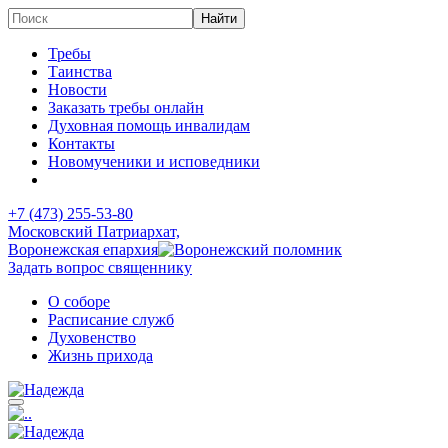
Требы
Таинства
Новости
Заказать требы онлайн
Духовная помощь инвалидам
Контакты
Новомученики и исповедники
+7 (473)
255-53-80
Московский Патриархат,
Воронежская епархия
Задать вопрос священнику
О соборе
Расписание служб
Духовенство
Жизнь прихода