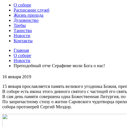
О соборе
Расписание служб
Жизнь прихода
Духовенство
Требы
Таинства
Новости
Контакты
Главная
О соборе
Новости
Преподобный отче Серафиме моли Бога о нас!
16 января 2019
15 января прославляется память великого угодника Божия, пр
В соборе есть икона этого дивного святого с частицей его свя
В сам день памяти совершена одна Божественная Литургия, п
По запричастному стиху о житии Саровского чудотворца прихо
собора протоиерей Сергий Моздор.