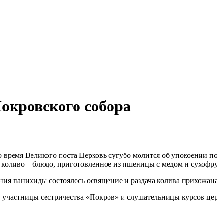
окровского собора
 время Великого поста Церковь сугубо молится об упокоении п
я коливо – блюдо, приготовленное из пшеницы с медом и сухофр
шения панихиды состоялось освящение и раздача колива прихожан
участницы сестричества «Покров» и слушательницы курсов цер