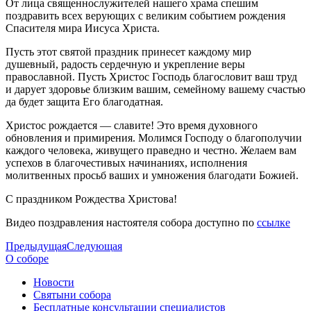
От лица священнослужителей нашего храма спешим
поздравить всех верующих с великим событием рождения
Спасителя мира Иисуса Христа.
Пусть этот святой праздник принесет каждому мир
душевный, радость сердечную и укрепление веры
православной. Пусть Христос Господь благословит ваш труд
и дарует здоровье близким вашим, семейному вашему счастью
да будет защита Его благодатная.
Христос рождается — славите! Это время духовного
обновления и примирения. Молимся Господу о благополучии
каждого человека, живущего праведно и честно. Желаем вам
успехов в благочестивых начинаниях, исполнения
молитвенных просьб ваших и умножения благодати Божией.
С праздником Рождества Христова!
Видео поздравления настоятеля собора доступно по
ссылке
Предыдущая
Следующая
О соборе
Новости
Святыни собора
Бесплатные консультации специалистов