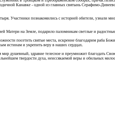
гослужениях в Троицком и Преображенском соборах, причастили
одичной Канавке - одной из главных святынь Серафимо-Дивеевс
стыря. Участники познакомились с историей обители, узнали м
ей Матери на Земле, подарило паломникам светлые и радостные
ожности посетить святые места, искренне благодарим раба Бож
ым истинам и укрепить веру в наших сердцах.
ам мир душевный, здравие телесное и преумножит благодать Св
альнейшем твердости духа, неиссякаемой веры и обильных милос