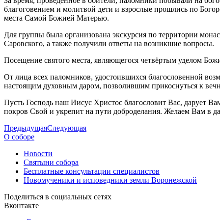
За время, проведённое в обители, паломники побывали на бо
благоговением и молитвой дети и взрослые прошлись по Богор
места Самой Божией Матерью.
Для группы была организована экскурсия по территории мона
Саровского, а также получили ответы на возникшие вопросы.
Посещение святого места, являющегося четвёртым уделом Божи
От лица всех паломников, удостоившихся благословенной возм
настоящим духовным даром, позволившим прикоснуться к вечн
Пусть Господь наш Иисус Христос благословит Вас, дарует В
покров Свой и укрепит на пути доброделания. Желаем Вам в д
Предыдущая
Следующая
О соборе
Новости
Святыни собора
Бесплатные консультации специалистов
Новомученики и исповедники земли Воронежской
Поделиться в социальных сетях
Вконтакте