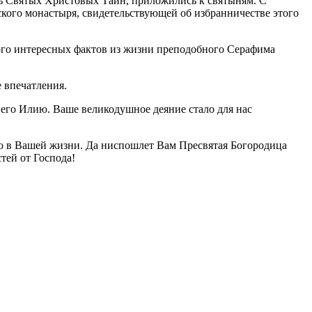
сь Святых Христовых Таин, приложились к святыням. С
кого монастыря, свидетельствующей об избранничестве этого
ного интересных фактов из жизни преподобного Серафима
 впечатления.
иего Илию. Ваше великодушное деяние стало для нас
ою в Вашей жизни. Да ниспошлет Вам Пресвятая Богородица
тей от Господа!