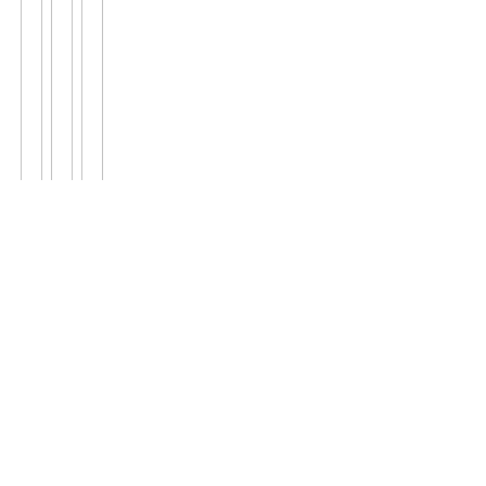
';
';
';