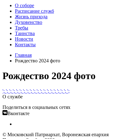
О соборе
Расписание служб
Жизнь прихода
Духовенство
Требы
Таинства
Новости
Контакты
Главная
Рождество 2024 фото
Рождество 2024 фото
';
';
';
';
';
';
';
';
';
';
';
';
';
';
';
';
';
';
';
';
О службе
Поделиться в социальных сетях
Вконтакте
© Московский Патриархат, Воронежcкая епархия