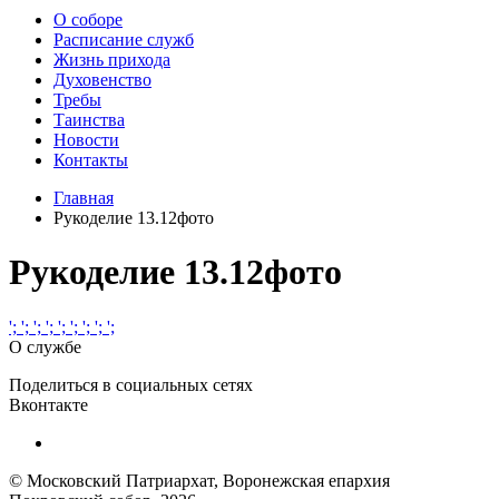
О соборе
Расписание служб
Жизнь прихода
Духовенство
Требы
Таинства
Новости
Контакты
Главная
Рукоделие 13.12фото
Рукоделие 13.12фото
';
';
';
';
';
';
';
';
';
О службе
Поделиться в социальных сетях
Вконтакте
© Московский Патриархат, Воронежcкая епархия