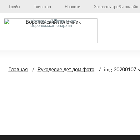
Требы
Таинства
Новости
Заказать требы онлайн
Московский Патриархат,
Воронежская епархия
img-20200107-
Главная
Рукоделие дет дом фото