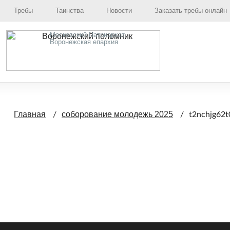
Требы
Таинства
Новости
Заказать требы онлайн
Московский Патриархат,
Воронежская епархия
Главная
соборование молодежь 2025
t2nchjg62t