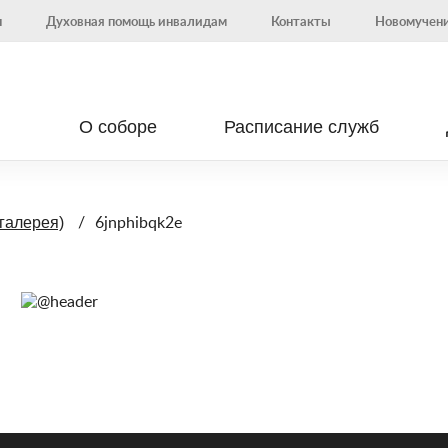
н
Духовная помощь инвалидам
Контакты
Новомучени
О соборе
Расписание служб
6jnphibqk2e
галерея)