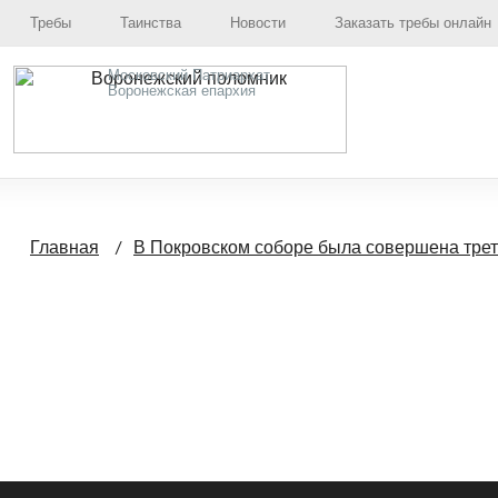
Требы
Таинства
Новости
Заказать требы онлайн
Московский Патриархат,
Воронежская епархия
Главная
В Покровском соборе была совершена треть