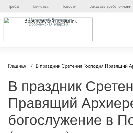
Требы
Таинства
Новости
Заказать требы онлайн
Московский Патриархат,
Воронежская епархия
В праздник Сретения Господня Правящий Ар
Главная
В праздник Срете
Правящий Архиере
богослужение в П