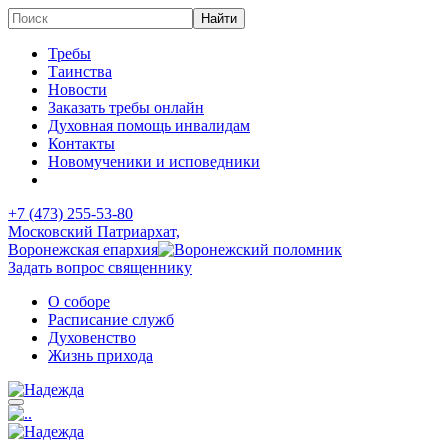
Требы
Таинства
Новости
Заказать требы онлайн
Духовная помощь инвалидам
Контакты
Новомученики и исповедники
+7 (473)
255-53-80
Московский Патриархат,
Воронежская епархия
Задать вопрос священнику
О соборе
Расписание служб
Духовенство
Жизнь прихода