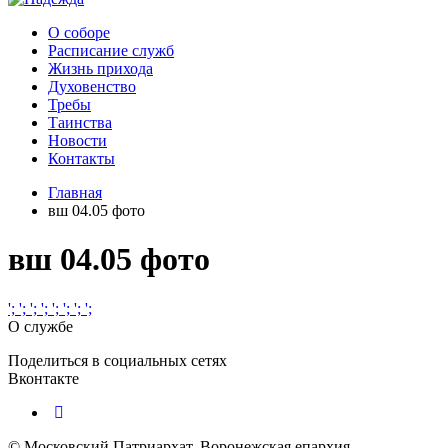
О соборе
Расписание служб
Жизнь прихода
Духовенство
Требы
Таинства
Новости
Контакты
Главная
вш 04.05 фото
вш 04.05 фото
';
';
';
';
';
';
';
';
О службе
Поделиться в социальных сетях
Вконтакте
© Московский Патриархат, Воронежcкая епархия