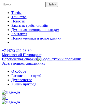
Требы
Таинства
Новости
Заказать требы онлайн
Духовная помощь инвалидам
Контакты
Новомученики и исповедники
+7 (473)
255-53-80
Московский Патриархат,
Воронежская епархия
Задать вопрос священнику
О соборе
Расписание служб
Духовенство
Жизнь прихода