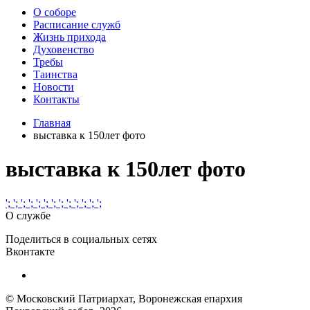
О соборе
Расписание служб
Жизнь прихода
Духовенство
Требы
Таинства
Новости
Контакты
Главная
выставка к 150лет фото
выставка к 150лет фото
';
';
';
';
';
';
';
';
';
';
';
';
';
О службе
Поделиться в социальных сетях
Вконтакте
© Московский Патриархат, Воронежcкая епархия