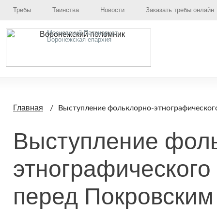
Требы
Таинства
Новости
Заказать требы онлайн
Московский Патриархат,
Воронежская епархия
Главная
Выступление фольклорно-этнографического
Выступление фол
этнографического
перед Покровским