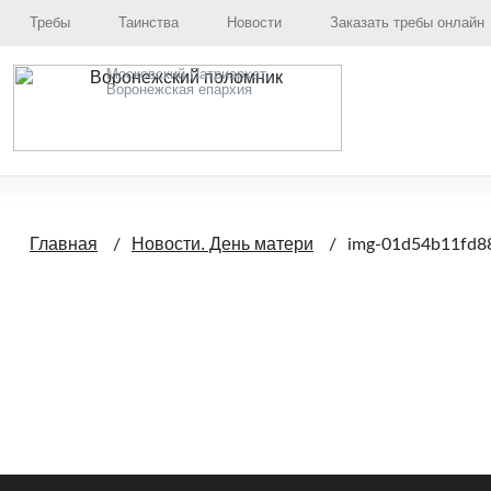
Требы
Таинства
Новости
Заказать требы онлайн
Московский Патриархат,
Воронежская епархия
Главная
Новости. День матери
img-01d54b11fd8