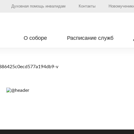
Духовная помощь инвалидам
Контакты
Новомученики
О соборе
Расписание служб
886425c0ecd577a194db9-v